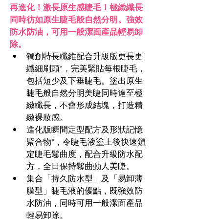
再進化！激長原生感睫毛！極緻纖長
同時彷如原生睫毛般自然分明。強效
防水防油，可用一般潔面產品輕易卸
除。
獨創特長纖維配合升級版更長更
纖細刷頭*，完美緊貼每根睫毛，
包括短少及下垂睫毛。塗出原生
睫毛般自然分明美睫同時達至極
緻纖長，不會形成結塊，打造精
緻裸妝感。
進化版瞬間定型配方及形狀記憶
聚合物*，令睫毛液塗上後快速鎖
定睫毛鬈曲度，配合升級防水配
方，全日保持鬈曲動人美睫。
集合「持久防水型」及「易卸薄
膜型」睫毛液的優點，既強效防
水防油，同時可用一般潔面產品
輕易卸除。