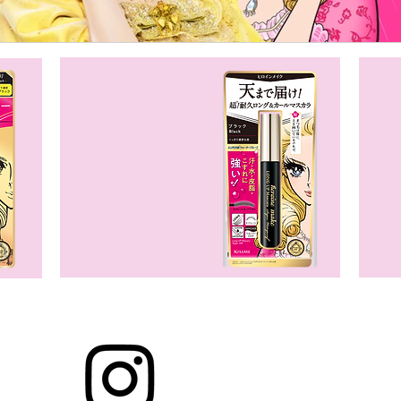
P
Re
Mascara
C
重
Follow Us On
Instagra